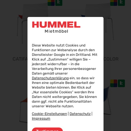
17.03.2027 - 20.03.2027
Hannover Messe 2027
05.04.2027 - 08.04.2027
SMX 2027
06.04.2027 - 07.04.2027
FESPA 2027
Diese Website nutzt Cookies und
06.04.2027 - 09.04.2027
Funktionen zur Webanalyse durch den
Dienstleister Google in ein Drittland. Mit
DMEA 2027
CATIFA 53 BICOLOR
CATIFA 53 BICOLOR
Klick auf „Zustimmen“ willigen Sie –
13.04.2027 - 15.04.2027
jederzeit widerrufbar - in die
Verarbeitung Ihrer personenbezogener
Altenpflege 2027
Daten gemäß unserer
20.04.2027 - 22.04.2027
Datenschutzerklärung
ein, so dass wir
Ihnen eine optimale Bedienbarkeit der
DCK 2027
Website bieten können. Bei Klick auf
21.04.2027 - 23.04.2027
„Nur essenzielle Cookies“ werden Ihre
Daten nicht weitergegeben, Sie können
transport logistic 2027
dann ggf. nicht alle Funktionalitäten
unserer Webseite nutzen.
26.04.2027 - 29.04.2027
Cookie-Einstellungen
|
Datenschutz
|
European Coatings Show 2027
Impressum
27.04.2027 - 29.04.2027