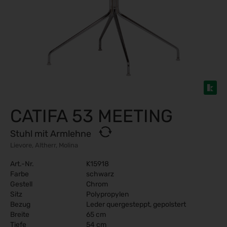
CATIFA 53 MEETING
Stuhl mit Armlehne
Lievore, Altherr, Molina
Art.-Nr.
K15918
Farbe
schwarz
Gestell
Chrom
Sitz
Polypropylen
Bezug
Leder quergesteppt, gepolstert
Breite
65 cm
Tiefe
54 cm