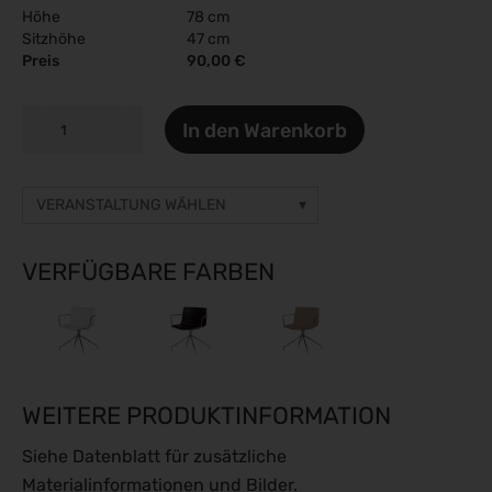
Höhe
78 cm
Sitzhöhe
47 cm
Preis
90,00 €
CATIFA
In den Warenkorb
53
MEETING
Menge
VERANSTALTUNG WÄHLEN
Sonstige Veranstaltung
Preise auf Anfrage
VERFÜGBARE FARBEN
gamescom 2026
26.08.2026 - 30.08.2026
Caravan Salon 2026
28.08.2026 - 06.09.2026
WEITERE PRODUKTINFORMATION
ESC Congress 2026
28.08.2026 - 31.08.2026
Siehe Datenblatt für zusätzliche
SMM 2026
Materialinformationen und Bilder.
01.09.2026 - 04.09.2026