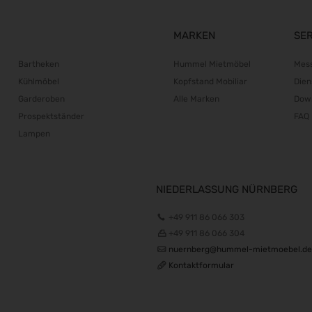
MARKEN
SE
Bartheken
Hummel Mietmöbel
Mes
Kühlmöbel
Kopfstand Mobiliar
Dien
Garderoben
Alle Marken
Dow
Prospektständer
FAQ
Lampen
NIEDERLASSUNG NÜRNBERG
+49 911 86 066 303
+49 911 86 066 304
nuernberg@hummel-mietmoebel.de
Kontaktformular