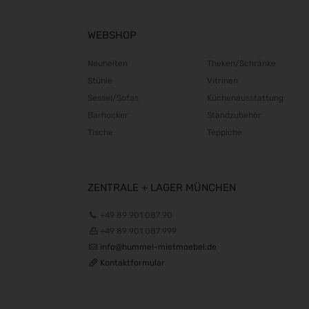
WEBSHOP
Neuheiten
Theken/Schränke
Stühle
Vitrinen
Sessel/Sofas
Küchenausstattung
Barhocker
Standzubehör
Tische
Teppiche
ZENTRALE + LAGER MÜNCHEN
+49 89 901 087 90
+49 89 901 087 999
info@hummel-mietmoebel.de
Kontaktformular