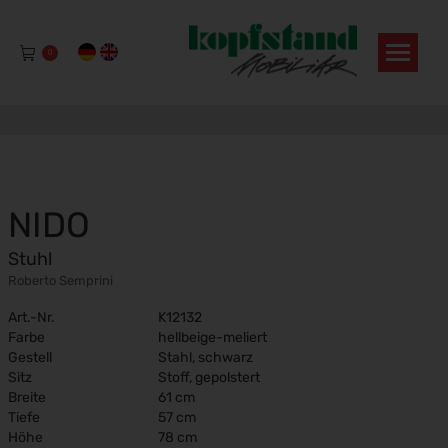
0
NIDO
Stuhl
Roberto Semprini
Art.-Nr.
K12132
Farbe
hellbeige-meliert
Gestell
Stahl, schwarz
Sitz
Stoff, gepolstert
Breite
61 cm
Tiefe
57 cm
Höhe
78 cm