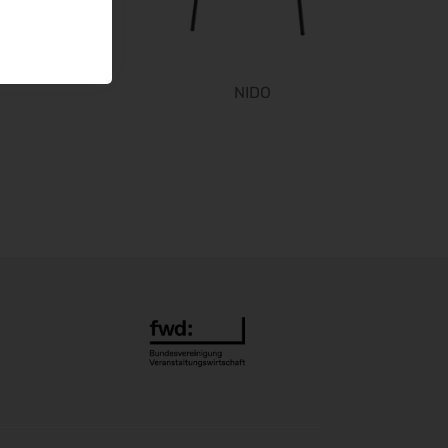
WindEnergy Hamburg 2026
22.09.2026 - 25.09.2026
Steuerberater Expo 2026
NIDO
24.09.2026 - 24.09.2026
Finance 2026
25.09.2026 - 26.09.2026
POWTECH 2026
29.09.2026 - 01.10.2026
IMAGING WORLD 2026
02.10.2026 - 04.10.2026
Expo Real 2026
05.10.2026 - 07.10.2026
VISION 2026
06.10.2026 - 08.10.2026
interbad 2026
06.10.2026 - 08.10.2026
Aluminium Düsseldorf 2026