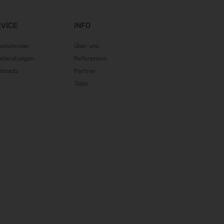
06.10.2026 - 08.10.2026
RIFA 2026
RVICE
INFO
08.10.2026 - 09.10.2026
sekalender
Über uns
Fakuma 2026
stleistungen
Referenzen
12.10.2026 - 16.10.2026
nloads
Partner
Chillventa 2026
Jobs
13.10.2026 - 15.10.2026
PERFORMANCEDAYS 2026
13.10.2026 - 14.10.2026
INTERFORST 2026
15.10.2026 - 18.10.2026
Euroblech 2026
20.10.2026 - 23.10.2026
glasstec 2026
20.10.2026 - 23.10.2026
DGGG 2026 - ICM
21.10.2026 - 24.10.2026