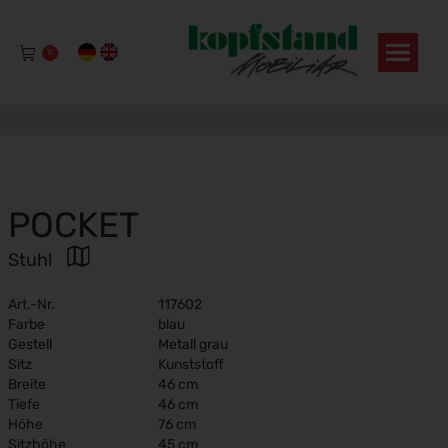
0
POCKET
Stuhl
Art.-Nr.
117602
Farbe
blau
Gestell
Metall grau
Sitz
Kunststoff
Breite
46 cm
Tiefe
46 cm
Höhe
76 cm
Sitzhöhe
45 cm