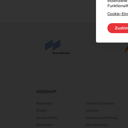
essenzielle
Funktionali
Cookie-Ein
Zusti
WEBSHOP
Neuheiten
Theken/Schränke
Stühle
Vitrinen
Sessel/Sofas
Küchenausstattung
Barhocker
Standzubehör