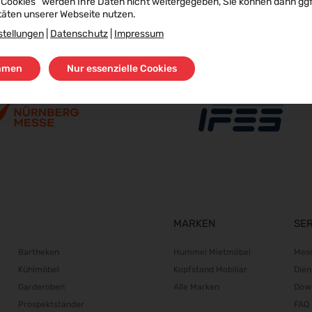
 Cookies“ werden Ihre Daten nicht weitergegeben, Sie können dann ggf.
täten unserer Webseite nutzen.
stellungen
|
Datenschutz
|
Impressum
mmen
Nur essenzielle Cookies
MARKEN
SE
Bartheken
Hummel Mietmöbel
Mes
Kühlmöbel
Kopfstand Mobiliar
Dien
Garderoben
Alle Marken
Dow
Prospektständer
FAQ