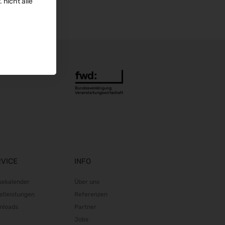
 nicht alle
04.09.2026 - 08.09.2026
Automechanika 2026
08.09.2026 - 12.09.2026
AMB 2026
15.09.2026 - 19.09.2026
expopharm 2026
15.09.2026 - 17.09.2026
IAA Transportation 2026
15.09.2026 - 20.09.2026
INTERGEO 2026
15.09.2026 - 17.09.2026
GaLaBau 2026
RVICE
INFO
15.09.2026 - 18.09.2026
area30 2026 - Löhne
sekalender
Über uns
19.09.2026 - 24.09.2026
stleistungen
Referenzen
InnoTrans 2026
nloads
Partner
22.09.2026 - 25.09.2026
Jobs