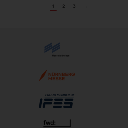
1
2
3
→