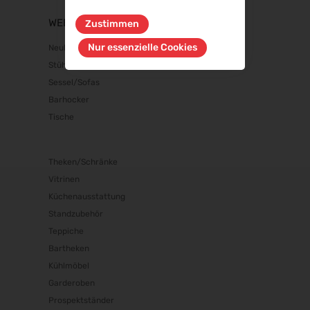
WEBSHOP
Zustimmen
Nur essenzielle Cookies
Neuheiten
Stühle
Sessel/Sofas
Barhocker
Tische
Theken/Schränke
Vitrinen
Küchenausstattung
Standzubehör
Teppiche
Bartheken
Kühlmöbel
Garderoben
Prospektständer